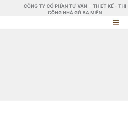
Nhảy
CÔNG TY CỔ PHẦN TƯ VẤN - THIẾT KẾ - THI
tới
CÔNG NHÀ GỖ BA MIỀN
nội
dung