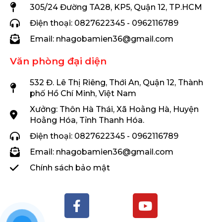
305/24 Đường TA28, KP5, Quận 12, TP.HCM
Điện thoại: 0827622345 - 0962116789
Email: nhagobamien36@gmail.com
Văn phòng đại diện
532 Đ. Lê Thị Riêng, Thới An, Quận 12, Thành
phố Hồ Chí Minh, Việt Nam
Xưởng: Thôn Hà Thái, Xã Hoằng Hà, Huyện
Hoằng Hóa, Tỉnh Thanh Hóa.
Điện thoại: 0827622345 - 0962116789
Email: nhagobamien36@gmail.com
Chính sách bảo mật
F
Y
a
o