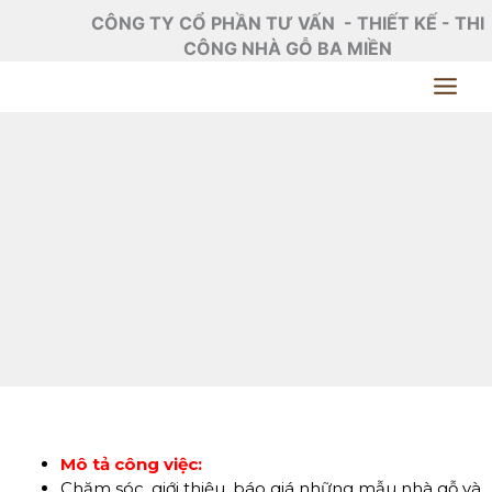
Nhảy
CÔNG TY CỔ PHẦN TƯ VẤN - THIẾT KẾ - THI
tới
CÔNG NHÀ GỖ BA MIỀN
nội
dung
Mô tả công việc:
Chăm sóc, giới thiệu, báo giá những mẫu nhà gỗ và